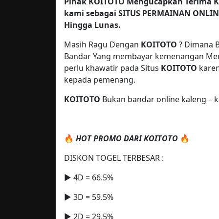
Pihak KOITOTO Mengucapkan Terima 
kami sebagai SITUS PERMAINAN ONLI
Hingga Lunas.
Masih Ragu Dengan
KOITOTO
? Dimana B
Bandar Yang membayar kemenangan Membe
perlu khawatir pada Situs
KOITOTO
karen
kepada pemenang.
KOITOTO
Bukan bandar online kaleng – ka
🔥
HOT PROMO DARI KOITOTO
🔥
DISKON TOGEL TERBESAR :
▶️ 4D = 66.5%
▶️ 3D = 59.5%
▶️ 2D = 29.5%