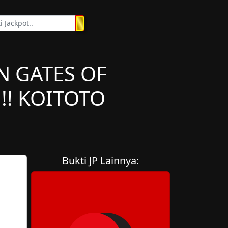
N GATES OF
!! KOITOTO
Bukti JP Lainnya: