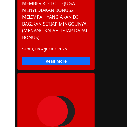
MEMBER.KOITOTO JUGA
MENYEDIAKAN BONUS2
MELIMPAH YANG AKAN DI
BAGIKAN SETIAP MINGGUNYA.
(MENANG KALAH TETAP DAPAT
BONUS)
Sabtu, 08 Agustus 2026
Read More