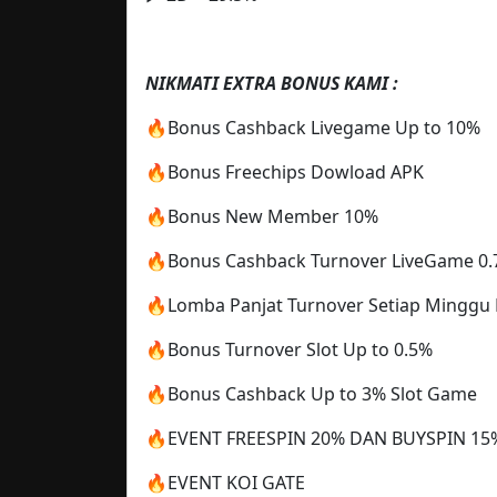
NIKMATI EXTRA BONUS KAMI :
🔥Bonus Cashback Livegame Up to 10%
🔥Bonus Freechips Dowload APK
🔥Bonus New Member 10%
🔥Bonus Cashback Turnover LiveGame 0
🔥Lomba Panjat Turnover Setiap Minggu 
🔥Bonus Turnover Slot Up to 0.5%
🔥Bonus Cashback Up to 3% Slot Game
🔥EVENT FREESPIN 20% DAN BUYSPIN 15
🔥EVENT KOI GATE