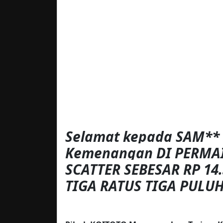
Selamat kepada SAM**
Kemenangan DI PERMA
SCATTER SEBESAR RP 14.
TIGA RATUS TIGA PULUH