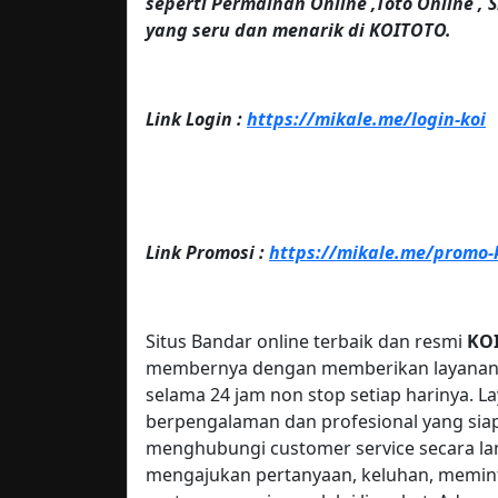
seperti Permainan Online ,Toto Online
yang seru dan menarik di KOITOTO.
Link Login :
https://mikale.me/login-koi
Link Promosi :
https://mikale.me/promo-
Situs Bandar online terbaik dan resmi
KO
membernya dengan memberikan layanan t
selama 24 jam non stop setiap harinya. L
berpengalaman dan profesional yang sia
menghubungi customer service secara lang
mengajukan pertanyaan, keluhan, meminta