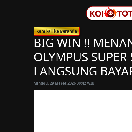
Kembali ke Beranda
BIG WIN !! MENA
OLYMPUS SUPER S
LANGSUNG BAYA
Minggu, 29 Maret 2026 00:42 WIB