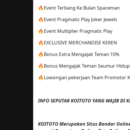
🔥Event Terbang Ke Bulan Spaceman
🔥Event Pragmatic Play Joker Jewels
🔥Event Multiplier Pragmatic Play
🔥EXCLUSIVE MERCHANDISE KEREN
🔥Bonus Extra Mengajak Teman 10%
🔥Bonus Mengajak Teman Seumur Hidup
🔥Lowongan pekerjaan Team Promotor 
INFO SEPUTAR KOITOTO YANG WAJIB DI K
KOITOTO Merupakan Situs Bandar Onlin