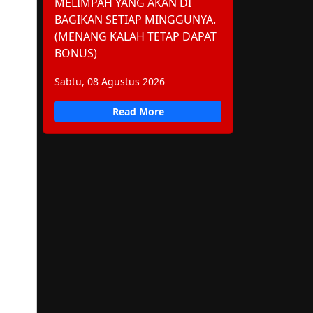
MELIMPAH YANG AKAN DI
BAGIKAN SETIAP MINGGUNYA.
(MENANG KALAH TETAP DAPAT
BONUS)
Sabtu, 08 Agustus 2026
Read More