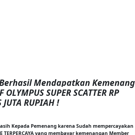
 Berhasil Mendapatkan Kemenan
F OLYMPUS SUPER SCATTER RP
S JUTA RUPIAH !
Kasih Kepada Pemenang karena Sudah mempercayakan
NE TERPERCAYA yang membayar kemenangan Member