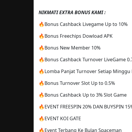
NIKMATI EXTRA BONUS KAMI :
🔥Bonus Cashback Livegame Up to 10%
🔥Bonus Freechips Dowload APK
🔥Bonus New Member 10%
🔥Bonus Cashback Turnover LiveGame 0
🔥Lomba Panjat Turnover Setiap Minggu 
🔥Bonus Turnover Slot Up to 0.5%
🔥Bonus Cashback Up to 3% Slot Game
🔥EVENT FREESPIN 20% DAN BUYSPIN 15
🔥EVENT KOI GATE
🔥Event Terbang Ke Bulan Spaceman