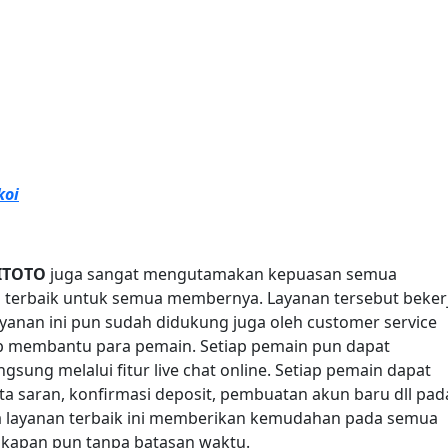
koi
ITOTO
juga sangat mengutamakan kepuasan semua
erbaik untuk semua membernya. Layanan tersebut beker
ayanan ini pun sudah didukung juga oleh customer service
p membantu para pemain. Setiap pemain pun dapat
sung melalui fitur live chat online. Setiap pemain dapat
 saran, konfirmasi deposit, pembuatan akun baru dll pad
nya layanan terbaik ini memberikan kemudahan pada semua
kapan pun tanpa batasan waktu.