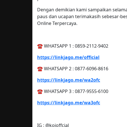
Dengan demikian kami sampaikan selama
paus dan ucapan terimakasih sebesar-be
Online Terpercaya.
☎️ WHATSAPP 1 : 0859-2112-9402
https://linkjago.me/official
☎️ WHATSAPP 2 : 0877-6096-8616
https://linkjago.me/wa2ofc
☎️ WHATSAPP 3 : 0877-9555-6100
https://linkjago.me/wa3ofc
IG : @koioffcial