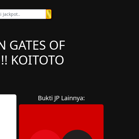
N GATES OF
!! KOITOTO
Bukti JP Lainnya: