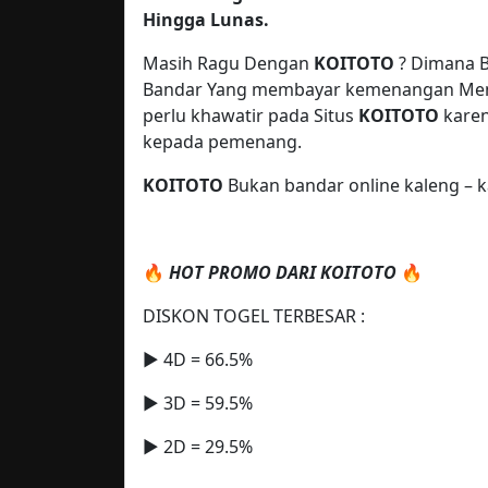
Hingga Lunas.
Masih Ragu Dengan
KOITOTO
? Dimana B
Bandar Yang membayar kemenangan Membe
perlu khawatir pada Situs
KOITOTO
karen
kepada pemenang.
KOITOTO
Bukan bandar online kaleng – ka
🔥
HOT PROMO DARI KOITOTO
🔥
DISKON TOGEL TERBESAR :
▶️ 4D = 66.5%
▶️ 3D = 59.5%
▶️ 2D = 29.5%