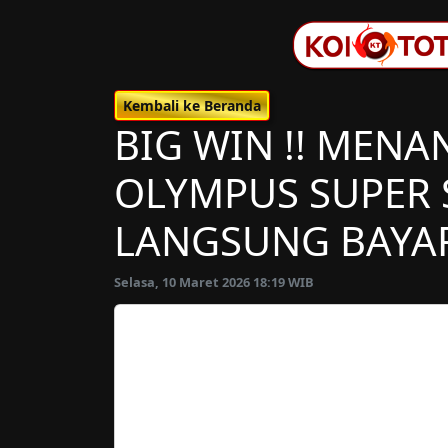
Kembali ke Beranda
BIG WIN !! MENA
OLYMPUS SUPER S
LANGSUNG BAYA
Selasa, 10 Maret 2026 18:19 WIB