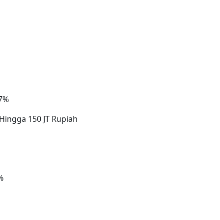
.7%
Hingga 150 JT Rupiah
%