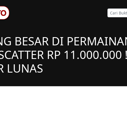
NG BESAR DI PERMAINA
CATTER RP 11.000.000 !
R LUNAS