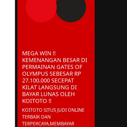
MEGA WIN !!
KEMENANGAN BESAR DI
PERMAINAN GATES OF
OLYMPUS SEBESAR RP
27.100.000 SECEPAT
KILAT LANGSUNG DI
BAYAR LUNAS OLEH
KOITOTO !!
KOITOTO SITUS JUDI ONLINE
TERBAIK DAN
TERPERCAYA,MEMBAYAR