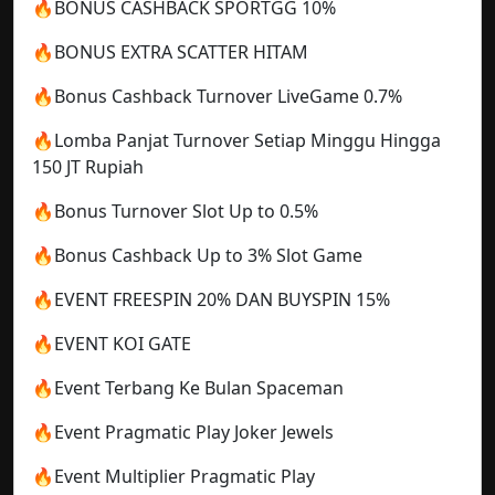
🔥BONUS CASHBACK SPORTGG 10%
🔥BONUS EXTRA SCATTER HITAM
🔥Bonus Cashback Turnover LiveGame 0.7%
🔥Lomba Panjat Turnover Setiap Minggu Hingga
150 JT Rupiah
🔥Bonus Turnover Slot Up to 0.5%
🔥Bonus Cashback Up to 3% Slot Game
🔥EVENT FREESPIN 20% DAN BUYSPIN 15%
🔥EVENT KOI GATE
🔥Event Terbang Ke Bulan Spaceman
🔥Event Pragmatic Play Joker Jewels
🔥Event Multiplier Pragmatic Play