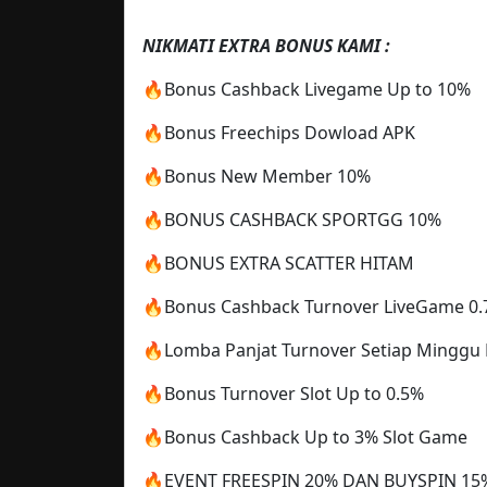
NIKMATI EXTRA BONUS KAMI :
🔥Bonus Cashback Livegame Up to 10%
🔥Bonus Freechips Dowload APK
🔥Bonus New Member 10%
🔥BONUS CASHBACK SPORTGG 10%
🔥BONUS EXTRA SCATTER HITAM
🔥Bonus Cashback Turnover LiveGame 0
🔥Lomba Panjat Turnover Setiap Minggu 
🔥Bonus Turnover Slot Up to 0.5%
🔥Bonus Cashback Up to 3% Slot Game
🔥EVENT FREESPIN 20% DAN BUYSPIN 15