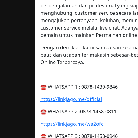
berpengalaman dan profesional yang sia
menghubungi customer service secara lang
mengajukan pertanyaan, keluhan, meminta
customer service melalui live chat. Ada
pemain untuk mainkan Permainan online 
Dengan demikian kami sampaikan selama
paus dan ucapan terimakasih sebesar-be
Online Terpercaya.
☎️ WHATSAPP 1 : 0878-1439-9846
https://linkjago.me/official
☎️ WHATSAPP 2 :0878-1458-0811
https://linkjago.me/wa2ofc
☎️ WHATSAPP 3 : 0878-1458-0946