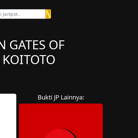
N GATES OF
! KOITOTO
Bukti JP Lainnya: