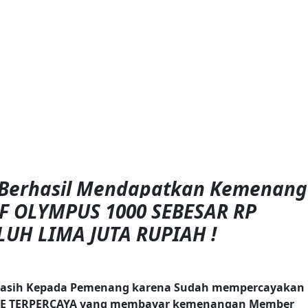
 Berhasil Mendapatkan Kemenan
F OLYMPUS 1000 SEBESAR RP
LUH LIMA JUTA RUPIAH !
Kasih Kepada Pemenang karena Sudah mempercayakan
NE TERPERCAYA yang membayar kemenangan Member