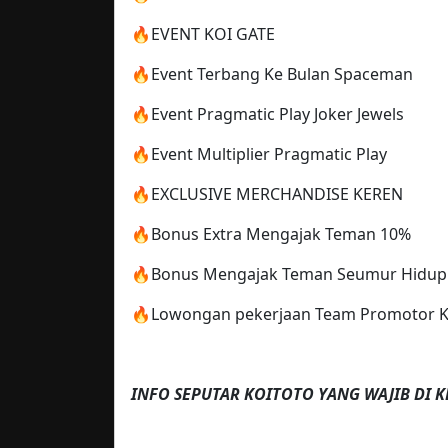
🔥EVENT KOI GATE
🔥Event Terbang Ke Bulan Spaceman
🔥Event Pragmatic Play Joker Jewels
🔥Event Multiplier Pragmatic Play
🔥EXCLUSIVE MERCHANDISE KEREN
🔥Bonus Extra Mengajak Teman 10%
🔥Bonus Mengajak Teman Seumur Hidup
🔥Lowongan pekerjaan Team Promotor 
INFO SEPUTAR KOITOTO YANG WAJIB DI K