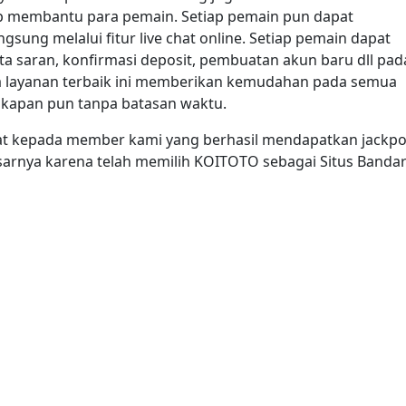
p membantu para pemain. Setiap pemain pun dapat
sung melalui fitur live chat online. Setiap pemain dapat
 saran, konfirmasi deposit, pembuatan akun baru dll pad
nya layanan terbaik ini memberikan kemudahan pada semua
kapan pun tanpa batasan waktu.
t kepada member kami yang berhasil mendapatkan jackpo
sarnya karena telah memilih KOITOTO sebagai Situs Banda