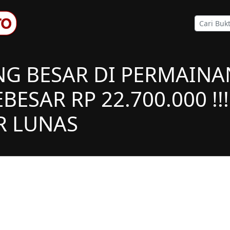
NG BESAR DI PERMAINA
BESAR RP 22.700.000 !!
R LUNAS