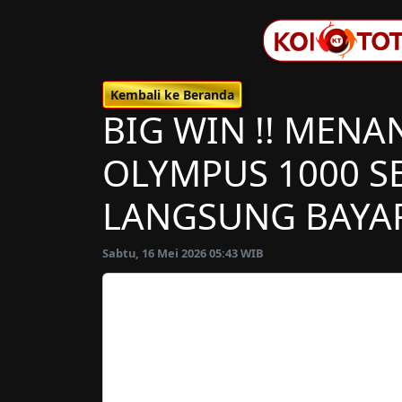
Kembali ke Beranda
BIG WIN !! MENA
OLYMPUS 1000 SE
LANGSUNG BAYA
Sabtu, 16 Mei 2026 05:43 WIB