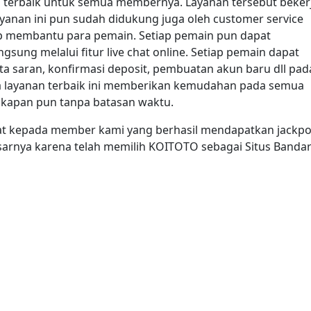
erbaik untuk semua membernya. Layanan tersebut beker
ayanan ini pun sudah didukung juga oleh customer service
p membantu para pemain. Setiap pemain pun dapat
sung melalui fitur live chat online. Setiap pemain dapat
 saran, konfirmasi deposit, pembuatan akun baru dll pad
nya layanan terbaik ini memberikan kemudahan pada semua
kapan pun tanpa batasan waktu.
t kepada member kami yang berhasil mendapatkan jackpo
sarnya karena telah memilih KOITOTO sebagai Situs Banda