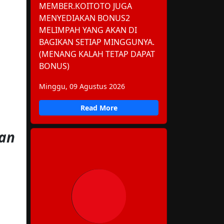
MEMBER.KOITOTO JUGA
MENYEDIAKAN BONUS2
MELIMPAH YANG AKAN DI
BAGIKAN SETIAP MINGGUNYA.
(MENANG KALAH TETAP DAPAT
BONUS)
Minggu, 09 Agustus 2026
Read More
an