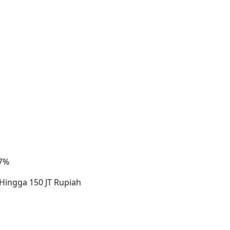
.7%
Hingga 150 JT Rupiah