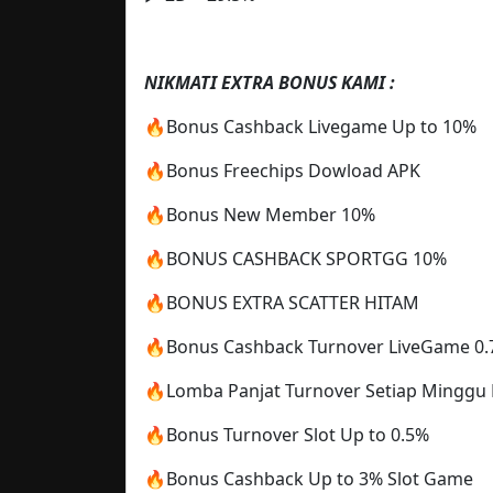
NIKMATI EXTRA BONUS KAMI :
🔥Bonus Cashback Livegame Up to 10%
🔥Bonus Freechips Dowload APK
🔥Bonus New Member 10%
🔥BONUS CASHBACK SPORTGG 10%
🔥BONUS EXTRA SCATTER HITAM
🔥Bonus Cashback Turnover LiveGame 0
🔥Lomba Panjat Turnover Setiap Minggu 
🔥Bonus Turnover Slot Up to 0.5%
🔥Bonus Cashback Up to 3% Slot Game