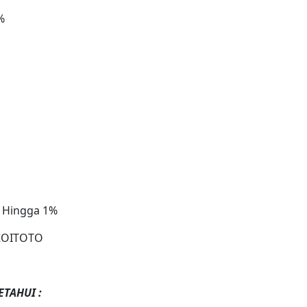
%
 Hingga 1%
KOITOTO
ETAHUI :