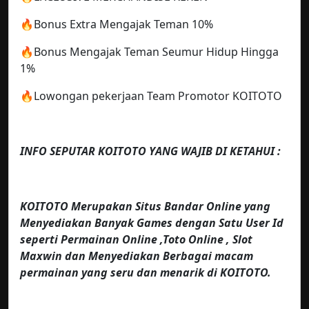
🔥Bonus Extra Mengajak Teman 10%
🔥Bonus Mengajak Teman Seumur Hidup Hingga
1%
🔥Lowongan pekerjaan Team Promotor KOITOTO
INFO SEPUTAR KOITOTO YANG WAJIB DI KETAHUI :
KOITOTO Merupakan Situs Bandar Online yang
Menyediakan Banyak Games dengan Satu User Id
seperti Permainan Online ,Toto Online , Slot
Maxwin dan Menyediakan Berbagai macam
permainan yang seru dan menarik di KOITOTO.