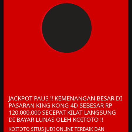
JACKPOT PAUS !! KEMENANGAN BESAR DI
PASARAN KING KONG 4D SEBESAR RP
120.000.000 SECEPAT KILAT LANGSUNG
DI BAYAR LUNAS OLEH KOITOTO !!
KOITOTO SITUS JUDI ONLINE TERBAIK DAN