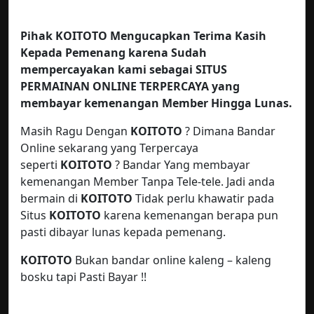
Pihak KOITOTO Mengucapkan Terima Kasih
Kepada Pemenang karena Sudah
mempercayakan kami sebagai SITUS
PERMAINAN ONLINE TERPERCAYA yang
membayar kemenangan Member Hingga Lunas.
Masih Ragu Dengan
KOITOTO
? Dimana Bandar
Online sekarang yang Terpercaya
seperti
KOITOTO
? Bandar Yang membayar
kemenangan Member Tanpa Tele-tele. Jadi anda
bermain di
KOITOTO
Tidak perlu khawatir pada
Situs
KOITOTO
karena kemenangan berapa pun
pasti dibayar lunas kepada pemenang.
KOITOTO
Bukan bandar online kaleng – kaleng
bosku tapi Pasti Bayar !!