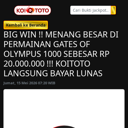
Kembali ke Beranda
BIG WIN !! MENANG BESAR DI
PERMAINAN GATES OF
OLYMPUS 1000 SEBESAR RP
20.000.000 !!! KOITOTO
LANGSUNG BAYAR LUNAS
Jumat, 15 Mei 2026 07:20 WIB