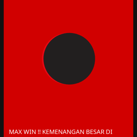
MAX WIN !! KEMENANGAN BESAR DI