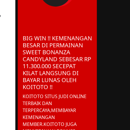
?
BIG WIN !! KEMENANGAN
BESAR DI PERMAINAN
SWEET BONANZA
CANDYLAND SEBESAR RP
11.300.000 SECEPAT
KILAT LANGSUNG DI
BAYAR LUNAS OLEH
KOITOTO !!
KOITOTO SITUS JUDI ONLINE
TERBAIK DAN
TERPERCAYA,MEMBAYAR
KEMENANGAN
MEMBER.KOITOTO JUGA