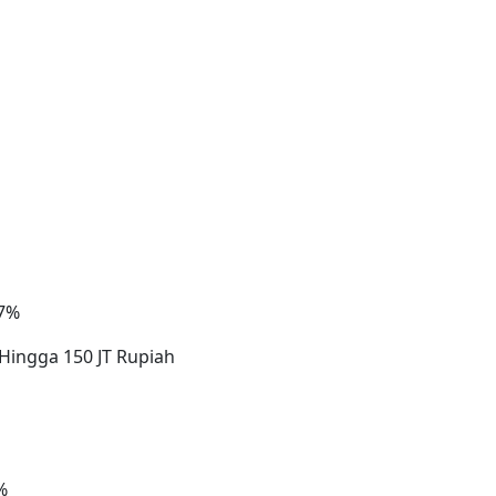
.7%
Hingga 150 JT Rupiah
%