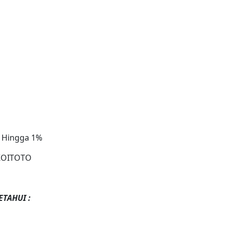
 Hingga 1%
KOITOTO
ETAHUI :