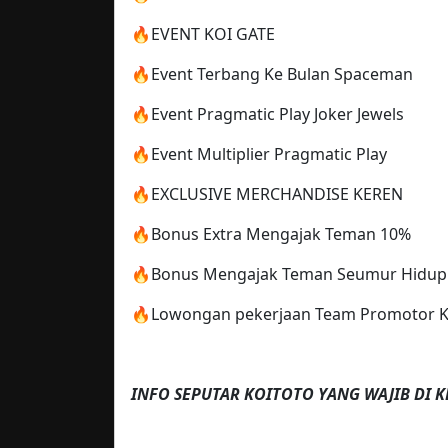
🔥EVENT KOI GATE
🔥Event Terbang Ke Bulan Spaceman
🔥Event Pragmatic Play Joker Jewels
🔥Event Multiplier Pragmatic Play
🔥EXCLUSIVE MERCHANDISE KEREN
🔥Bonus Extra Mengajak Teman 10%
🔥Bonus Mengajak Teman Seumur Hidup
🔥Lowongan pekerjaan Team Promotor 
INFO SEPUTAR KOITOTO YANG WAJIB DI K