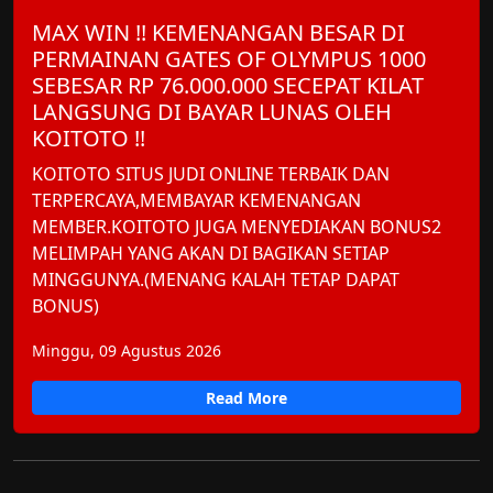
MAX WIN !! KEMENANGAN BESAR DI
PERMAINAN GATES OF OLYMPUS 1000
SEBESAR RP 76.000.000 SECEPAT KILAT
LANGSUNG DI BAYAR LUNAS OLEH
KOITOTO !!
KOITOTO SITUS JUDI ONLINE TERBAIK DAN
TERPERCAYA,MEMBAYAR KEMENANGAN
MEMBER.KOITOTO JUGA MENYEDIAKAN BONUS2
MELIMPAH YANG AKAN DI BAGIKAN SETIAP
MINGGUNYA.(MENANG KALAH TETAP DAPAT
BONUS)
Minggu, 09 Agustus 2026
Read More