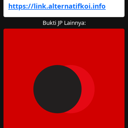
https://link.alternatifkoi.info
Bukti JP Lainnya: