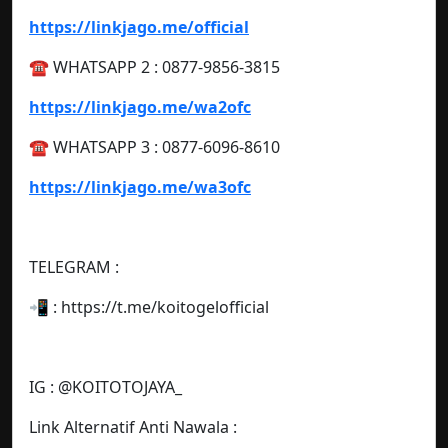
https://linkjago.me/official
☎️ WHATSAPP 2 : 0877-9856-3815
https://linkjago.me/wa2ofc
☎️ WHATSAPP 3 : 0877-6096-8610
https://linkjago.me/wa3ofc
TELEGRAM :
📲 : https://t.me/koitogelofficial
IG : @KOITOTOJAYA_
Link Alternatif Anti Nawala :