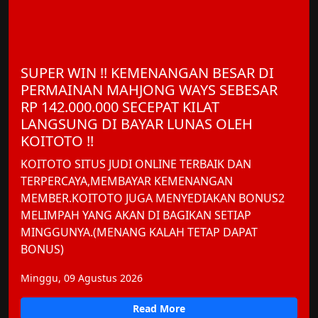
SUPER WIN !! KEMENANGAN BESAR DI
PERMAINAN MAHJONG WAYS SEBESAR
RP 142.000.000 SECEPAT KILAT
LANGSUNG DI BAYAR LUNAS OLEH
KOITOTO !!
KOITOTO SITUS JUDI ONLINE TERBAIK DAN
TERPERCAYA,MEMBAYAR KEMENANGAN
MEMBER.KOITOTO JUGA MENYEDIAKAN BONUS2
MELIMPAH YANG AKAN DI BAGIKAN SETIAP
MINGGUNYA.(MENANG KALAH TETAP DAPAT
BONUS)
Minggu, 09 Agustus 2026
Read More