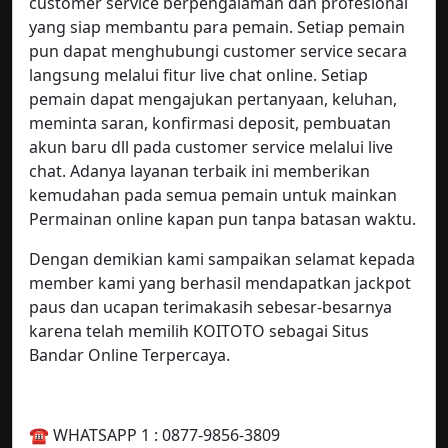
customer service berpengalaman dan profesional
yang siap membantu para pemain. Setiap pemain
pun dapat menghubungi customer service secara
langsung melalui fitur live chat online. Setiap
pemain dapat mengajukan pertanyaan, keluhan,
meminta saran, konfirmasi deposit, pembuatan
akun baru dll pada customer service melalui live
chat. Adanya layanan terbaik ini memberikan
kemudahan pada semua pemain untuk mainkan
Permainan online kapan pun tanpa batasan waktu.
Dengan demikian kami sampaikan selamat kepada
member kami yang berhasil mendapatkan jackpot
paus dan ucapan terimakasih sebesar-besarnya
karena telah memilih KOITOTO sebagai Situs
Bandar Online Terpercaya.
☎️ WHATSAPP 1 : 0877-9856-3809