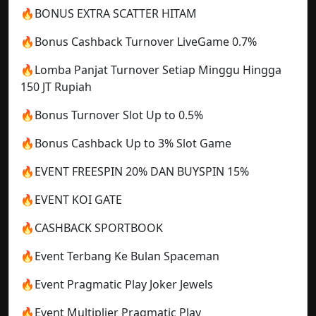
🔥BONUS EXTRA SCATTER HITAM
🔥Bonus Cashback Turnover LiveGame 0.7%
🔥Lomba Panjat Turnover Setiap Minggu Hingga
150 JT Rupiah
🔥Bonus Turnover Slot Up to 0.5%
🔥Bonus Cashback Up to 3% Slot Game
🔥EVENT FREESPIN 20% DAN BUYSPIN 15%
🔥EVENT KOI GATE
🔥
CASHBACK SPORTBOOK
🔥Event Terbang Ke Bulan Spaceman
🔥Event Pragmatic Play Joker Jewels
🔥Event Multiplier Pragmatic Play