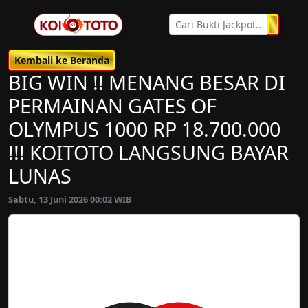
Kembali ke Beranda
BIG WIN !! MENANG BESAR DI
PERMAINAN GATES OF
OLYMPUS 1000 RP 18.700.000
!!! KOITOTO LANGSUNG BAYAR
LUNAS
Sabtu, 13 Juni 2026 00:02 WIB