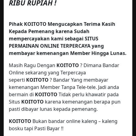
RIBU RUPIAH !
Pihak KOITOTO Mengucapkan Terima Kasih
Kepada Pemenang karena Sudah
mempercayakan kami sebagai SITUS
PERMAINAN ONLINE TERPERCAYA yang
membayar kemenangan Member Hingga Lunas.
Masih Ragu Dengan
KOITOTO
? Dimana Bandar
Online sekarang yang Terpercaya
seperti
KOITOTO
? Bandar Yang membayar
kemenangan Member Tanpa Tele-tele. Jadi anda
bermain di
KOITOTO
Tidak perlu khawatir pada
Situs
KOITOTO
karena kemenangan berapa pun
pasti dibayar lunas kepada pemenang.
KOITOTO
Bukan bandar online kaleng – kaleng
bosku tapi Pasti Bayar !!