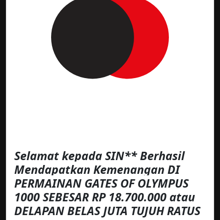
Selamat kepada SIN** Berhasil
Mendapatkan Kemenangan DI
PERMAINAN GATES OF OLYMPUS
1000 SEBESAR RP 18.700.000 atau
DELAPAN BELAS JUTA TUJUH RATUS