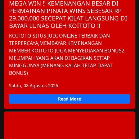
MEGA WIN !! KEMENANGAN BESAR DI
PERMAINAN PINATA WINS SEBESAR RP
29.000.000 SECEPAT KILAT LANGSUNG DI
BAYAR LUNAS OLEH KOITOTO !!
KOITOTO SITUS JUDI ONLINE TERBAIK DAN
TERPERCAYA,MEMBAYAR KEMENANGAN
MEMBER.KOITOTO JUGA MENYEDIAKAN BONUS2
MELIMPAH YANG AKAN DI BAGIKAN SETIAP
MINGGUNYA.(MENANG KALAH TETAP DAPAT
BONUS)
Sabtu, 08 Agustus 2026
Read More