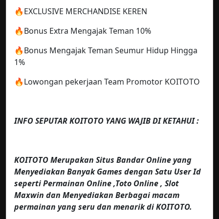
🔥EXCLUSIVE MERCHANDISE KEREN
🔥Bonus Extra Mengajak Teman 10%
🔥Bonus Mengajak Teman Seumur Hidup Hingga
1%
🔥Lowongan pekerjaan Team Promotor KOITOTO
INFO SEPUTAR KOITOTO YANG WAJIB DI KETAHUI :
KOITOTO Merupakan Situs Bandar Online yang
Menyediakan Banyak Games dengan Satu User Id
seperti Permainan Online ,Toto Online , Slot
Maxwin dan Menyediakan Berbagai macam
permainan yang seru dan menarik di KOITOTO.