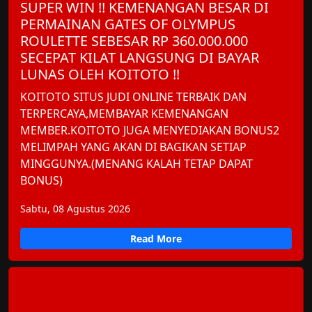
SUPER WIN !! KEMENANGAN BESAR DI
PERMAINAN GATES OF OLYMPUS
ROULETTE SEBESAR RP 360.000.000
SECEPAT KILAT LANGSUNG DI BAYAR
LUNAS OLEH KOITOTO !!
KOITOTO SITUS JUDI ONLINE TERBAIK DAN
TERPERCAYA,MEMBAYAR KEMENANGAN
MEMBER.KOITOTO JUGA MENYEDIAKAN BONUS2
MELIMPAH YANG AKAN DI BAGIKAN SETIAP
MINGGUNYA.(MENANG KALAH TETAP DAPAT
BONUS)
Sabtu, 08 Agustus 2026
Read More