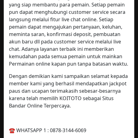
yang siap membantu para pemain. Setiap pemain
pun dapat menghubungi customer service secara
langsung melalui fitur live chat online. Setiap
pemain dapat mengajukan pertanyaan, keluhan,
meminta saran, konfirmasi deposit, pembuatan
akun baru dll pada customer service melalui live
chat. Adanya layanan terbaik ini memberikan
kemudahan pada semua pemain untuk mainkan
Permainan online kapan pun tanpa batasan waktu.
Dengan demikian kami sampaikan selamat kepada
member kami yang berhasil mendapatkan jackpot
paus dan ucapan terimakasih sebesar-besarnya
karena telah memilih KOITOTO sebagai Situs
Bandar Online Terpercaya.
☎️ WHATSAPP 1 : 0878-3144-6069