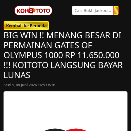
Kembali ke Beranda
BIG WIN !! MENANG BESAR DI
PERMAINAN GATES OF
OLYMPUS 1000 RP 11.650.000
!!! KOITOTO LANGSUNG BAYAR
LUNAS
Senin, 08 Juni 2026 16:53 WIB