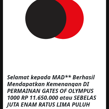
Selamat kepada MAD** Berhasil
Mendapatkan Kemenangan DI
PERMAINAN GATES OF OLYMPUS
1000 RP 11.650.000 atau SEBELAS
JUTA ENAM RATUS LIMA PULUH