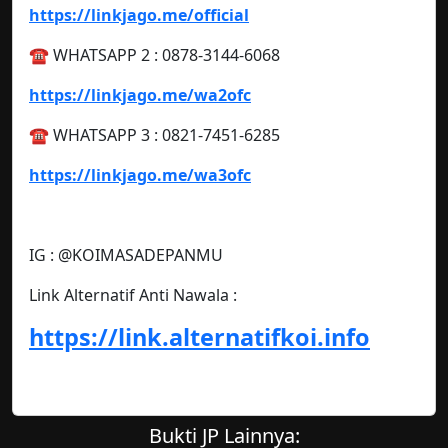
https://linkjago.me/official
☎️ WHATSAPP 2 : 0878-3144-6068
https://linkjago.me/wa2ofc
☎️ WHATSAPP 3 : 0821-7451-6285
https://linkjago.me/wa3ofc
IG : @KOIMASADEPANMU
Link Alternatif Anti Nawala :
https://link.alternatifkoi.info
Bukti JP Lainnya: