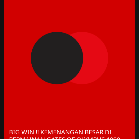
BIG WIN !! KEMENANGAN BESAR DI