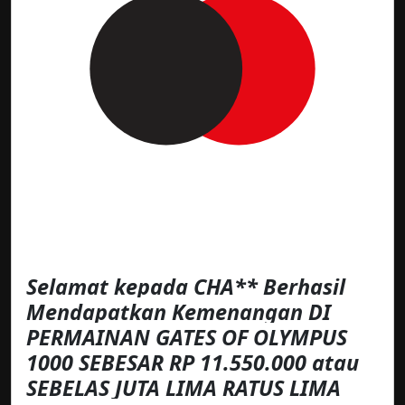
Selamat kepada CHA** Berhasil
Mendapatkan Kemenangan DI
PERMAINAN GATES OF OLYMPUS
1000 SEBESAR RP 11.550.000 atau
SEBELAS JUTA LIMA RATUS LIMA