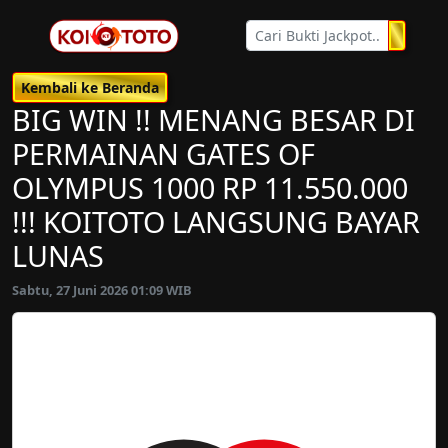
Kembali ke Beranda
BIG WIN !! MENANG BESAR DI
PERMAINAN GATES OF
OLYMPUS 1000 RP 11.550.000
!!! KOITOTO LANGSUNG BAYAR
LUNAS
Sabtu, 27 Juni 2026 01:09 WIB