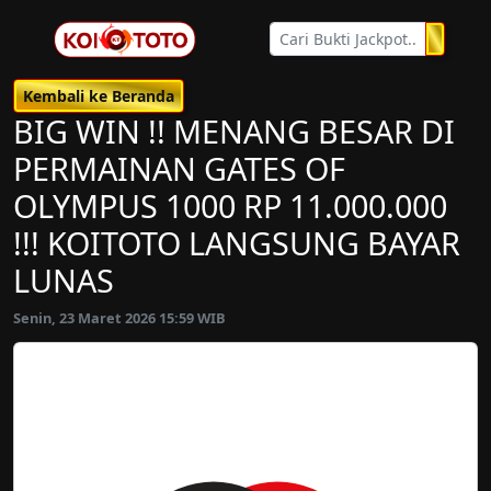
Kembali ke Beranda
BIG WIN !! MENANG BESAR DI
PERMAINAN GATES OF
OLYMPUS 1000 RP 11.000.000
!!! KOITOTO LANGSUNG BAYAR
LUNAS
Senin, 23 Maret 2026 15:59 WIB