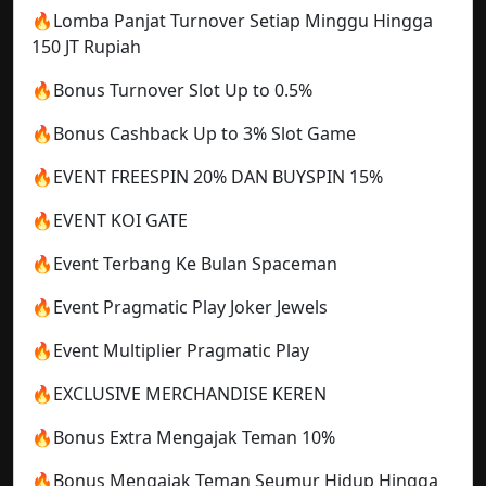
🔥Lomba Panjat Turnover Setiap Minggu Hingga
150 JT Rupiah
🔥Bonus Turnover Slot Up to 0.5%
🔥Bonus Cashback Up to 3% Slot Game
🔥EVENT FREESPIN 20% DAN BUYSPIN 15%
🔥EVENT KOI GATE
🔥Event Terbang Ke Bulan Spaceman
🔥Event Pragmatic Play Joker Jewels
🔥Event Multiplier Pragmatic Play
🔥EXCLUSIVE MERCHANDISE KEREN
🔥Bonus Extra Mengajak Teman 10%
🔥Bonus Mengajak Teman Seumur Hidup Hingga