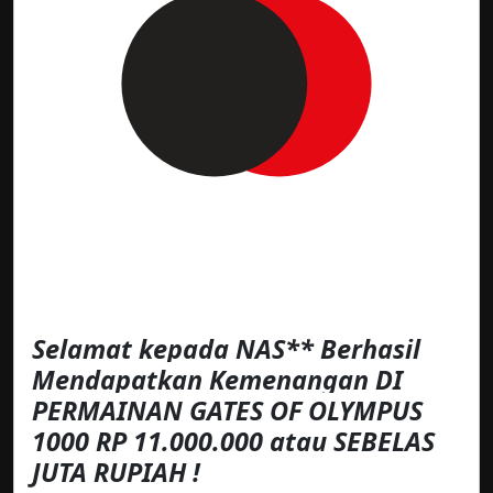
Selamat kepada NAS** Berhasil
Mendapatkan Kemenangan DI
PERMAINAN GATES OF OLYMPUS
1000 RP 11.000.000 atau SEBELAS
JUTA RUPIAH !