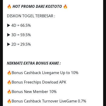
🔥
HOT PROMO DARI KOITOTO
🔥
DISKON TOGEL TERBESAR :
▶️ 4D = 66.5%
▶️ 3D = 59.5%
▶️ 2D = 29.5%
NIKMATI EXTRA BONUS KAMI :
🔥Bonus Cashback Livegame Up to 10%
🔥Bonus Freechips Dowload APK
🔥Bonus New Member 10%
🔥Bonus Cashback Turnover LiveGame 0.7%