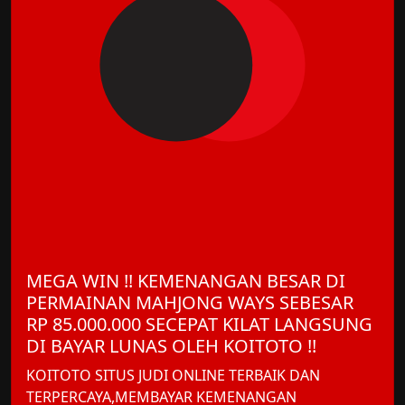
MEGA WIN !! KEMENANGAN BESAR DI
PERMAINAN MAHJONG WAYS SEBESAR
RP 85.000.000 SECEPAT KILAT LANGSUNG
DI BAYAR LUNAS OLEH KOITOTO !!
KOITOTO SITUS JUDI ONLINE TERBAIK DAN
TERPERCAYA,MEMBAYAR KEMENANGAN