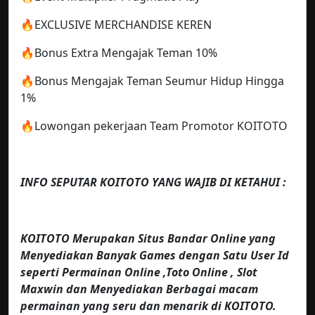
🔥EXCLUSIVE MERCHANDISE KEREN
🔥Bonus Extra Mengajak Teman 10%
🔥Bonus Mengajak Teman Seumur Hidup Hingga
1%
🔥Lowongan pekerjaan Team Promotor KOITOTO
INFO SEPUTAR KOITOTO YANG WAJIB DI KETAHUI :
KOITOTO Merupakan Situs Bandar Online yang
Menyediakan Banyak Games dengan Satu User Id
seperti Permainan Online ,Toto Online , Slot
Maxwin dan Menyediakan Berbagai macam
permainan yang seru dan menarik di KOITOTO.