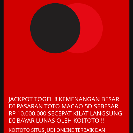
JACKPOT TOGEL !! KEMENANGAN BESAR
DI PASARAN TOTO MACAO 5D SEBESAR
RP 10.000.000 SECEPAT KILAT LANGSUNG
DI BAYAR LUNAS OLEH KOITOTO !!
KOITOTO SITUS JUDI ONLINE TERBAIK DAN