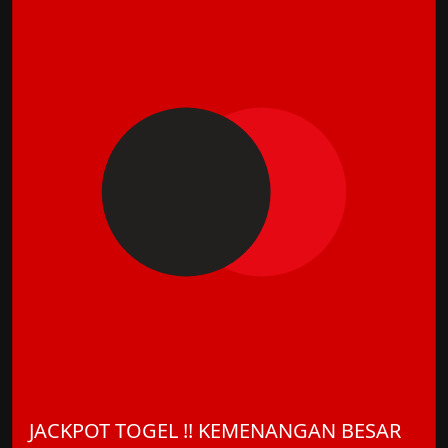
JACKPOT TOGEL !! KEMENANGAN BESAR