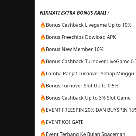
NIKMATI EXTRA BONUS KAMI :
🔥Bonus Cashback Livegame Up to 10%
🔥Bonus Freechips Dowload APK
🔥Bonus New Member 10%
🔥Bonus Cashback Turnover LiveGame 0
🔥Lomba Panjat Turnover Setiap Minggu 
🔥Bonus Turnover Slot Up to 0.5%
🔥Bonus Cashback Up to 3% Slot Game
🔥EVENT FREESPIN 20% DAN BUYSPIN 15
🔥EVENT KOI GATE
🔥Event Terbang Ke Bulan Spaceman