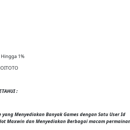
 Hingga 1%
KOITOTO
ETAHUI :
e yang Menyediakan Banyak Games dengan Satu User Id
 , Slot Maxwin dan Menyediakan Berbagai macam permaina