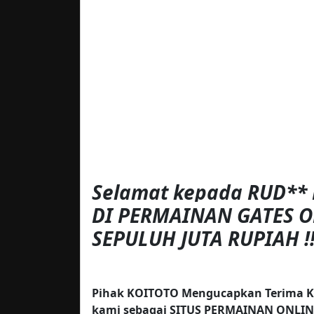
Selamat kepada RUD**
DI PERMAINAN GATES OF
SEPULUH JUTA RUPIAH !
Pihak KOITOTO Mengucapkan Terima 
kami sebagai SITUS PERMAINAN ONLI