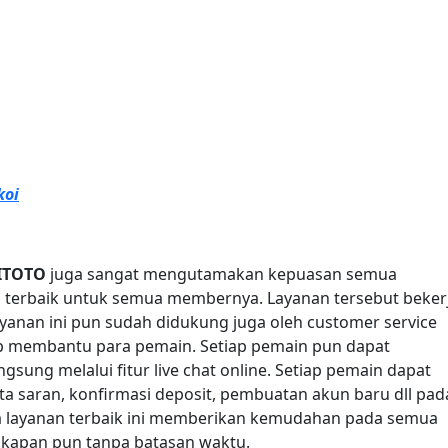
koi
ITOTO
juga sangat mengutamakan kepuasan semua
erbaik untuk semua membernya. Layanan tersebut beker
ayanan ini pun sudah didukung juga oleh customer service
p membantu para pemain. Setiap pemain pun dapat
sung melalui fitur live chat online. Setiap pemain dapat
 saran, konfirmasi deposit, pembuatan akun baru dll pad
nya layanan terbaik ini memberikan kemudahan pada semua
kapan pun tanpa batasan waktu.