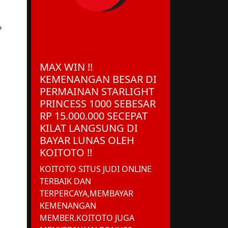
?
MAX WIN !!
KEMENANGAN BESAR DI
PERMAINAN STARLIGHT
PRINCESS 1000 SEBESAR
RP 15.000.000 SECEPAT
KILAT LANGSUNG DI
BAYAR LUNAS OLEH
KOITOTO !!
KOITOTO SITUS JUDI ONLINE
TERBAIK DAN
TERPERCAYA,MEMBAYAR
KEMENANGAN
MEMBER.KOITOTO JUGA