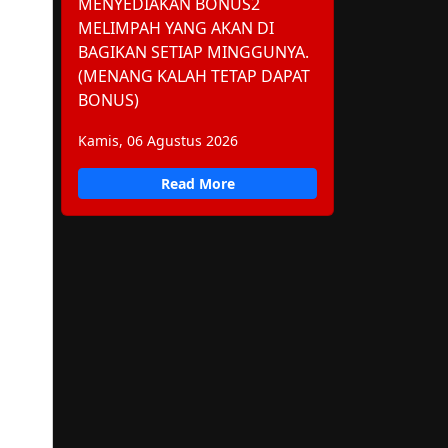
MENYEDIAKAN BONUS2
MELIMPAH YANG AKAN DI
BAGIKAN SETIAP MINGGUNYA.
(MENANG KALAH TETAP DAPAT
BONUS)
Kamis, 06 Agustus 2026
Read More