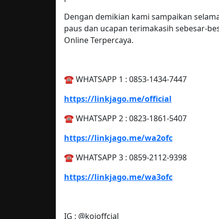
Dengan demikian kami sampaikan selama
paus dan ucapan terimakasih sebesar-be
Online Terpercaya.
☎️ WHATSAPP 1 : 0853-1434-7447
https://linkjago.me/official
☎️ WHATSAPP 2 : 0823-1861-5407
https://linkjago.me/wa2ofc
☎️ WHATSAPP 3 : 0859-2112-9398
https://linkjago.me/wa3ofc
IG : @koioffcial