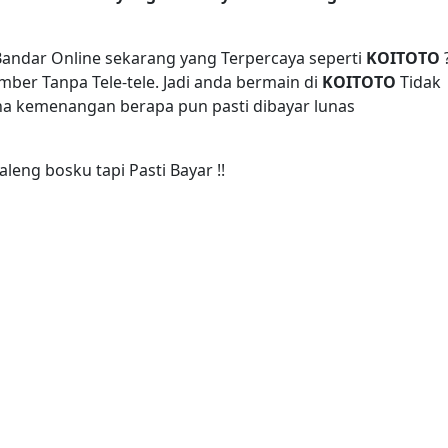
andar Online sekarang yang Terpercaya seperti
KOITOTO
r Tanpa Tele-tele. Jadi anda bermain di
KOITOTO
Tidak
a kemenangan berapa pun pasti dibayar lunas
leng bosku tapi Pasti Bayar !!