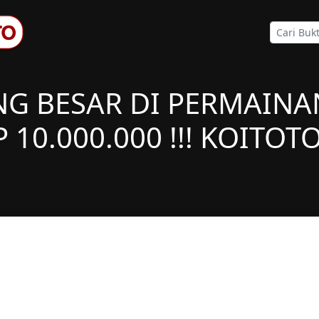
NG BESAR DI PERMAINA
 10.000.000 !!! KOITO