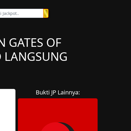
N GATES OF
TO LANGSUNG
Bukti JP Lainnya: