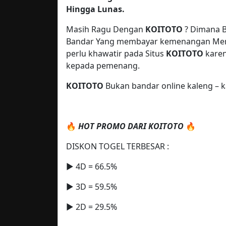
Hingga Lunas.
Masih Ragu Dengan
KOITOTO
? Dimana B
Bandar Yang membayar kemenangan Membe
perlu khawatir pada Situs
KOITOTO
karen
kepada pemenang.
KOITOTO
Bukan bandar online kaleng – ka
🔥
HOT PROMO DARI KOITOTO
🔥
DISKON TOGEL TERBESAR :
▶️ 4D = 66.5%
▶️ 3D = 59.5%
▶️ 2D = 29.5%