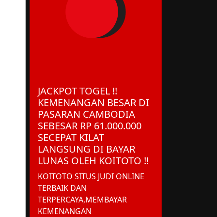
JACKPOT TOGEL !!
KEMENANGAN BESAR DI
PASARAN CAMBODIA
SEBESAR RP 61.000.000
SECEPAT KILAT
LANGSUNG DI BAYAR
LUNAS OLEH KOITOTO !!
KOITOTO SITUS JUDI ONLINE
TERBAIK DAN
TERPERCAYA,MEMBAYAR
KEMENANGAN