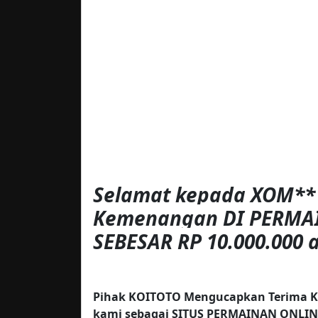
Selamat kepada XOM**
Kemenangan DI PERMAI
SEBESAR RP 10.000.000 
Pihak KOITOTO Mengucapkan Terima 
kami sebagai SITUS PERMAINAN ONLI