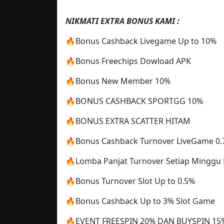
NIKMATI EXTRA BONUS KAMI :
🔥Bonus Cashback Livegame Up to 10%
🔥Bonus Freechips Dowload APK
🔥Bonus New Member 10%
🔥BONUS CASHBACK SPORTGG 10%
🔥BONUS EXTRA SCATTER HITAM
🔥Bonus Cashback Turnover LiveGame 0
🔥Lomba Panjat Turnover Setiap Minggu 
🔥Bonus Turnover Slot Up to 0.5%
🔥Bonus Cashback Up to 3% Slot Game
🔥EVENT FREESPIN 20% DAN BUYSPIN 15