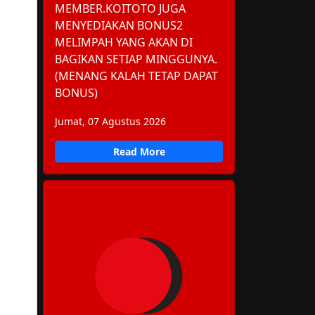
MEMBER.KOITOTO JUGA
MENYEDIAKAN BONUS2
MELIMPAH YANG AKAN DI
BAGIKAN SETIAP MINGGUNYA.
(MENANG KALAH TETAP DAPAT
BONUS)
Jumat, 07 Agustus 2026
Read More