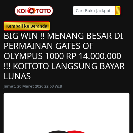
Kembali ke Beranda
BIG WIN !! MENANG BESAR DI
PERMAINAN GATES OF
OLYMPUS 1000 RP 14.000.000
!!! KOITOTO LANGSUNG BAYAR
LUNAS
Jumat, 20 Maret 2026 22:53 WIB