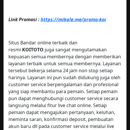
Link Promosi :
https://mikale.me/promo-koi
Situs Bandar online terbaik dan
resmi
KOITOTO
juga sangat mengutamakan
kepuasan semua membernya dengan memberikan
layanan terbaik untuk semua membernya. Layanan
tersebut bekerja selama 24 jam non stop setiap
harinya. Layanan ini pun sudah didukung juga oleh
customer service berpengalaman dan profesional
yang siap membantu para pemain. Setiap pemain
pun dapat menghubungi customer service secara
langsung melalui fitur live chat online. Setiap
pemain dapat mengajukan pertanyaan, keluhan,
meminta saran, konfirmasi deposit, pembuatan
akun baru dll pada customer service melalui live