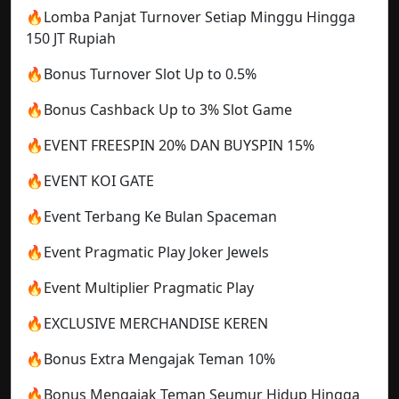
🔥Lomba Panjat Turnover Setiap Minggu Hingga
150 JT Rupiah
🔥Bonus Turnover Slot Up to 0.5%
🔥Bonus Cashback Up to 3% Slot Game
🔥EVENT FREESPIN 20% DAN BUYSPIN 15%
🔥EVENT KOI GATE
🔥Event Terbang Ke Bulan Spaceman
🔥Event Pragmatic Play Joker Jewels
🔥Event Multiplier Pragmatic Play
🔥EXCLUSIVE MERCHANDISE KEREN
🔥Bonus Extra Mengajak Teman 10%
🔥Bonus Mengajak Teman Seumur Hidup Hingga