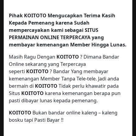
Pihak KOITOTO Mengucapkan Terima Kasih
Kepada Pemenang karena Sudah
mempercayakan kami sebagai SITUS
PERMAINAN ONLINE TERPERCAYA yang
membayar kemenangan Member Hingga Lunas.
Masih Ragu Dengan
KOITOTO
? Dimana Bandar
Online sekarang yang Terpercaya
seperti
KOITOTO
? Bandar Yang membayar
kemenangan Member Tanpa Tele-tele. Jadi anda
bermain di
KOITOTO
Tidak perlu khawatir pada
Situs
KOITOTO
karena kemenangan berapa pun
pasti dibayar lunas kepada pemenang.
KOITOTO
Bukan bandar online kaleng – kaleng
bosku tapi Pasti Bayar !!