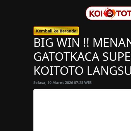
Kembali ke Beranda
BIG WIN !! MENA
GATOTKACA SUPER
KOITOTO LANGSU
Selasa, 10 Maret 2026 07:25 WIB