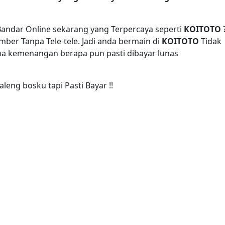
andar Online sekarang yang Terpercaya seperti
KOITOTO
r Tanpa Tele-tele. Jadi anda bermain di
KOITOTO
Tidak
a kemenangan berapa pun pasti dibayar lunas
leng bosku tapi Pasti Bayar !!