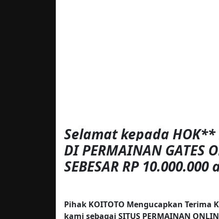
Selamat kepada HOK**
DI PERMAINAN GATES O
SEBESAR RP 10.000.000 
Pihak KOITOTO Mengucapkan Terima 
kami sebagai SITUS PERMAINAN ONLI