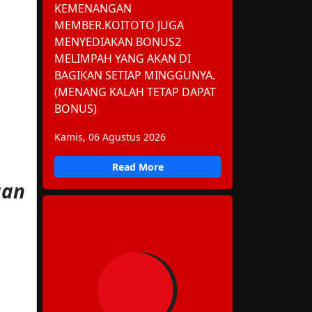
KEMENANGAN
MEMBER.KOITOTO JUGA
MENYEDIAKAN BONUS2
MELIMPAH YANG AKAN DI
BAGIKAN SETIAP MINGGUNYA.
(MENANG KALAH TETAP DAPAT
BONUS)
Kamis, 06 Agustus 2026
Read More
gan