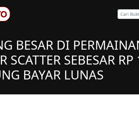
NG BESAR DI PERMAINA
 SCATTER SEBESAR RP 10
NG BAYAR LUNAS