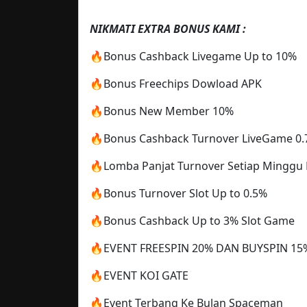
NIKMATI EXTRA BONUS KAMI :
🔥Bonus Cashback Livegame Up to 10%
🔥Bonus Freechips Dowload APK
🔥Bonus New Member 10%
🔥Bonus Cashback Turnover LiveGame 0
🔥Lomba Panjat Turnover Setiap Minggu 
🔥Bonus Turnover Slot Up to 0.5%
🔥Bonus Cashback Up to 3% Slot Game
🔥EVENT FREESPIN 20% DAN BUYSPIN 15
🔥EVENT KOI GATE
🔥Event Terbang Ke Bulan Spaceman