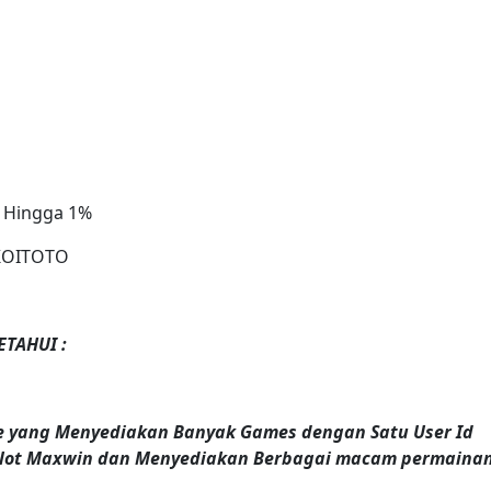
 Hingga 1%
KOITOTO
ETAHUI :
e yang Menyediakan Banyak Games dengan Satu User Id
 , Slot Maxwin dan Menyediakan Berbagai macam permaina