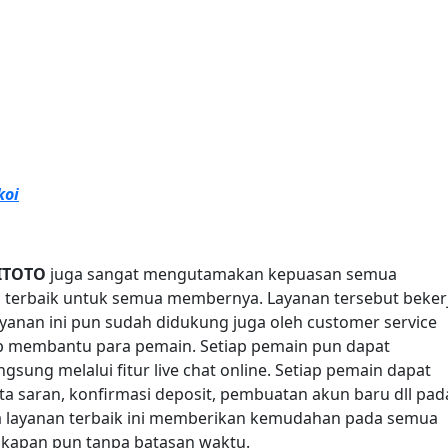
koi
ITOTO
juga sangat mengutamakan kepuasan semua
erbaik untuk semua membernya. Layanan tersebut beker
ayanan ini pun sudah didukung juga oleh customer service
p membantu para pemain. Setiap pemain pun dapat
sung melalui fitur live chat online. Setiap pemain dapat
 saran, konfirmasi deposit, pembuatan akun baru dll pad
nya layanan terbaik ini memberikan kemudahan pada semua
kapan pun tanpa batasan waktu.