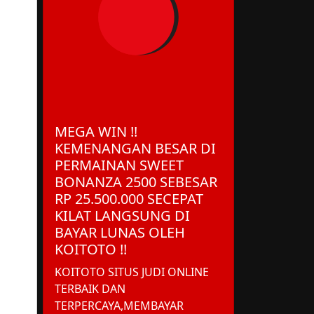
MEGA WIN !!
KEMENANGAN BESAR DI
PERMAINAN SWEET
BONANZA 2500 SEBESAR
RP 25.500.000 SECEPAT
KILAT LANGSUNG DI
BAYAR LUNAS OLEH
KOITOTO !!
KOITOTO SITUS JUDI ONLINE
TERBAIK DAN
TERPERCAYA,MEMBAYAR