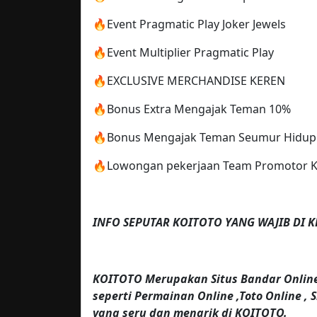
🔥Event Pragmatic Play Joker Jewels
🔥Event Multiplier Pragmatic Play
🔥EXCLUSIVE MERCHANDISE KEREN
🔥Bonus Extra Mengajak Teman 10%
🔥Bonus Mengajak Teman Seumur Hidup
🔥Lowongan pekerjaan Team Promotor 
INFO SEPUTAR KOITOTO YANG WAJIB DI K
KOITOTO Merupakan Situs Bandar Onlin
seperti Permainan Online ,Toto Online
yang seru dan menarik di KOITOTO.