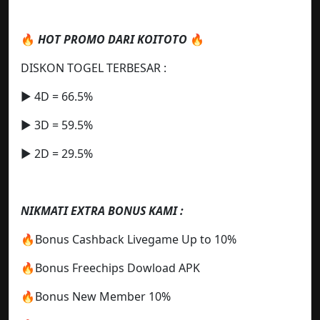
🔥
HOT PROMO DARI KOITOTO
🔥
DISKON TOGEL TERBESAR :
▶️ 4D = 66.5%
▶️ 3D = 59.5%
▶️ 2D = 29.5%
NIKMATI EXTRA BONUS KAMI :
🔥Bonus Cashback Livegame Up to 10%
🔥Bonus Freechips Dowload APK
🔥Bonus New Member 10%