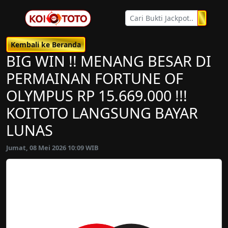
Kembali ke Beranda
BIG WIN !! MENANG BESAR DI
PERMAINAN FORTUNE OF
OLYMPUS RP 15.669.000 !!!
KOITOTO LANGSUNG BAYAR
LUNAS
Jumat, 08 Mei 2026 10:09 WIB