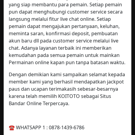
yang siap membantu para pemain. Setiap pemain
pun dapat menghubungi customer service secara
langsung melalui fitur live chat online. Setiap
pemain dapat mengajukan pertanyaan, keluhan,
meminta saran, konfirmasi deposit, pembuatan
akun baru dll pada customer service melalui live
chat. Adanya layanan terbaik ini memberikan
kemudahan pada semua pemain untuk mainkan
Permainan online kapan pun tanpa batasan waktu.
Dengan demikian kami sampaikan selamat kepada
member kami yang berhasil mendapatkan jackpot
paus dan ucapan terimakasih sebesar-besarnya
karena telah memilih KOITOTO sebagai Situs
Bandar Online Terpercaya.
☎️ WHATSAPP 1 : 0878-1439-6786