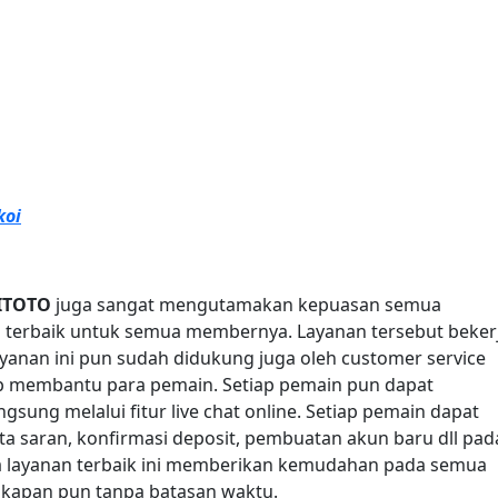
koi
ITOTO
juga sangat mengutamakan kepuasan semua
erbaik untuk semua membernya. Layanan tersebut beker
ayanan ini pun sudah didukung juga oleh customer service
p membantu para pemain. Setiap pemain pun dapat
sung melalui fitur live chat online. Setiap pemain dapat
 saran, konfirmasi deposit, pembuatan akun baru dll pad
nya layanan terbaik ini memberikan kemudahan pada semua
kapan pun tanpa batasan waktu.