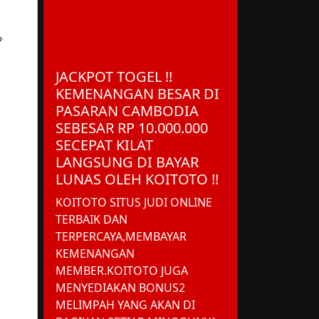
?
JACKPOT TOGEL !!
KEMENANGAN BESAR DI
PASARAN CAMBODIA
SEBESAR RP 10.000.000
SECEPAT KILAT
LANGSUNG DI BAYAR
LUNAS OLEH KOITOTO !!
KOITOTO SITUS JUDI ONLINE
TERBAIK DAN
TERPERCAYA,MEMBAYAR
KEMENANGAN
MEMBER.KOITOTO JUGA
MENYEDIAKAN BONUS2
MELIMPAH YANG AKAN DI