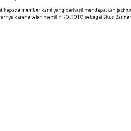
t kepada member kami yang berhasil mendapatkan jackpo
sarnya karena telah memilih KOITOTO sebagai Situs Banda