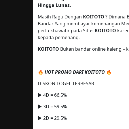
Hingga Lunas.
Masih Ragu Dengan
KOITOTO
? Dimana B
Bandar Yang membayar kemenangan Membe
perlu khawatir pada Situs
KOITOTO
karen
kepada pemenang.
KOITOTO
Bukan bandar online kaleng – ka
🔥
HOT PROMO DARI KOITOTO
🔥
DISKON TOGEL TERBESAR :
▶️ 4D = 66.5%
▶️ 3D = 59.5%
▶️ 2D = 29.5%