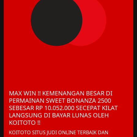
MAX WIN !! KEMENANGAN BESAR DI
PERMAINAN SWEET BONANZA 2500
SEBESAR RP 10.052.000 SECEPAT KILAT
LANGSUNG DI BAYAR LUNAS OLEH
KOITOTO !!
KOITOTO SITUS JUDI ONLINE TERBAIK DAN