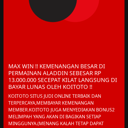
MAX WIN !! KEMENANGAN BESAR DI
PERMAINAN ALADDIN SEBESAR RP
13.000.000 SECEPAT KILAT LANGSUNG DI
BAYAR LUNAS OLEH KOITOTO !!
KOITOTO SITUS JUDI ONLINE TERBAIK DAN
TERPERCAYA,MEMBAYAR KEMENANGAN
MEMBER.KOITOTO JUGA MENYEDIAKAN BONUS2
MELIMPAH YANG AKAN DI BAGIKAN SETIAP
MINGGUNYA.(MENANG KALAH TETAP DAPAT