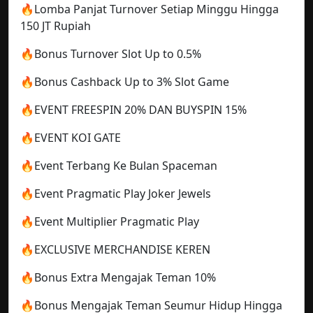
🔥Lomba Panjat Turnover Setiap Minggu Hingga
150 JT Rupiah
🔥Bonus Turnover Slot Up to 0.5%
🔥Bonus Cashback Up to 3% Slot Game
🔥EVENT FREESPIN 20% DAN BUYSPIN 15%
🔥EVENT KOI GATE
🔥Event Terbang Ke Bulan Spaceman
🔥Event Pragmatic Play Joker Jewels
🔥Event Multiplier Pragmatic Play
🔥EXCLUSIVE MERCHANDISE KEREN
🔥Bonus Extra Mengajak Teman 10%
🔥Bonus Mengajak Teman Seumur Hidup Hingga