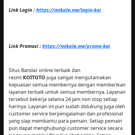
Link Login :
https://mikale.me/login-koi
Link Promosi :
https://mikale.me/promo-koi
Situs Bandar online terbaik dan
resmi
KOITOTO
juga sangat mengutamakan
kepuasan semua membernya dengan memberikan
layanan terbaik untuk semua membernya. Layanan
tersebut bekerja selama 24 jam non stop setiap
harinya. Layanan ini pun sudah didukung juga oleh
customer service berpengalaman dan profesional
yang siap membantu para pemain. Setiap pemain
pun dapat menghubungi customer service secara