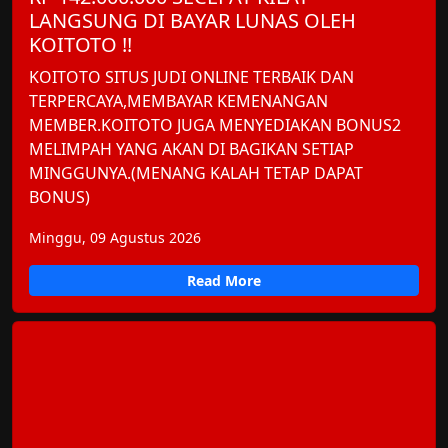
LANGSUNG DI BAYAR LUNAS OLEH
KOITOTO !!
KOITOTO SITUS JUDI ONLINE TERBAIK DAN
TERPERCAYA,MEMBAYAR KEMENANGAN
MEMBER.KOITOTO JUGA MENYEDIAKAN BONUS2
MELIMPAH YANG AKAN DI BAGIKAN SETIAP
MINGGUNYA.(MENANG KALAH TETAP DAPAT
BONUS)
Minggu, 09 Agustus 2026
Read More