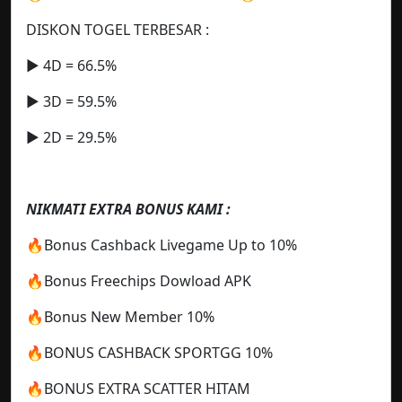
DISKON TOGEL TERBESAR :
▶️ 4D = 66.5%
▶️ 3D = 59.5%
▶️ 2D = 29.5%
NIKMATI EXTRA BONUS KAMI :
🔥Bonus Cashback Livegame Up to 10%
🔥Bonus Freechips Dowload APK
🔥Bonus New Member 10%
🔥BONUS CASHBACK SPORTGG 10%
🔥BONUS EXTRA SCATTER HITAM