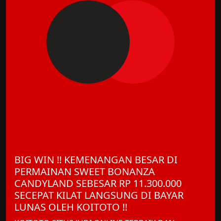
BIG WIN !! KEMENANGAN BESAR DI
PERMAINAN SWEET BONANZA
CANDYLAND SEBESAR RP 11.300.000
SECEPAT KILAT LANGSUNG DI BAYAR
LUNAS OLEH KOITOTO !!