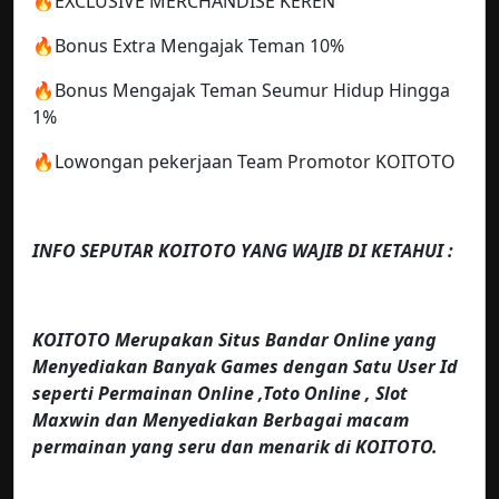
🔥EXCLUSIVE MERCHANDISE KEREN
🔥Bonus Extra Mengajak Teman 10%
🔥Bonus Mengajak Teman Seumur Hidup Hingga
1%
🔥Lowongan pekerjaan Team Promotor KOITOTO
INFO SEPUTAR KOITOTO YANG WAJIB DI KETAHUI :
KOITOTO Merupakan Situs Bandar Online yang
Menyediakan Banyak Games dengan Satu User Id
seperti Permainan Online ,Toto Online , Slot
Maxwin dan Menyediakan Berbagai macam
permainan yang seru dan menarik di KOITOTO.