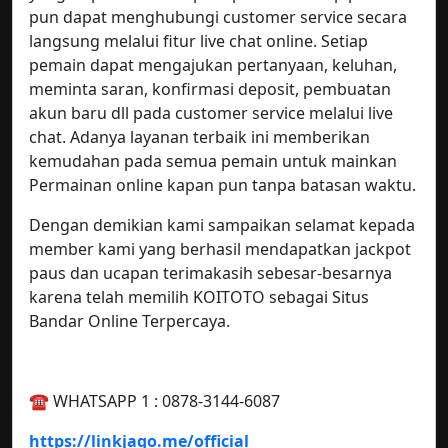
pun dapat menghubungi customer service secara
langsung melalui fitur live chat online. Setiap
pemain dapat mengajukan pertanyaan, keluhan,
meminta saran, konfirmasi deposit, pembuatan
akun baru dll pada customer service melalui live
chat. Adanya layanan terbaik ini memberikan
kemudahan pada semua pemain untuk mainkan
Permainan online kapan pun tanpa batasan waktu.
Dengan demikian kami sampaikan selamat kepada
member kami yang berhasil mendapatkan jackpot
paus dan ucapan terimakasih sebesar-besarnya
karena telah memilih KOITOTO sebagai Situs
Bandar Online Terpercaya.
☎️ WHATSAPP 1 : 0878-3144-6087
https://linkjago.me/official