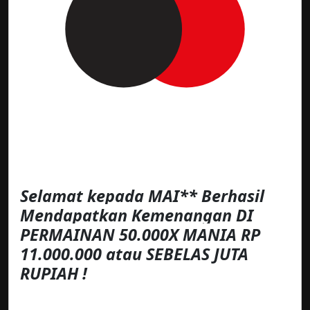
Selamat kepada MAI** Berhasil
Mendapatkan Kemenangan DI
PERMAINAN 50.000X MANIA RP
11.000.000 atau SEBELAS JUTA
RUPIAH !