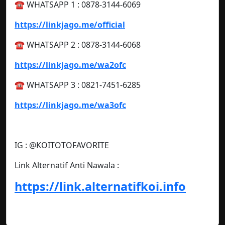
☎️ WHATSAPP 1 : 0878-3144-6069
https://linkjago.me/official
☎️ WHATSAPP 2 : 0878-3144-6068
https://linkjago.me/wa2ofc
☎️ WHATSAPP 3 : 0821-7451-6285
https://linkjago.me/wa3ofc
IG : @KOITOTOFAVORITE
Link Alternatif Anti Nawala :
https://link.alternatifkoi.info