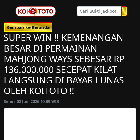
Kembali ke Beranda
SUPER WIN !! KEMENANGAN
BESAR DI PERMAINAN
MAHJONG WAYS SEBESAR RP
136.000.000 SECEPAT KILAT
LANGSUNG DI BAYAR LUNAS
OLEH KOITOTO !!
Senin, 08 Juni 2026 10:09 WIB