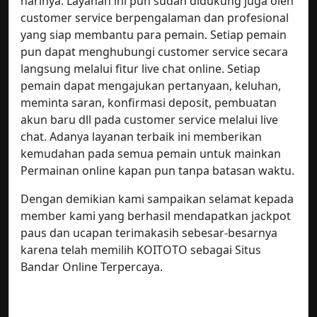
harinya. Layanan ini pun sudah didukung juga oleh
customer service berpengalaman dan profesional
yang siap membantu para pemain. Setiap pemain
pun dapat menghubungi customer service secara
langsung melalui fitur live chat online. Setiap
pemain dapat mengajukan pertanyaan, keluhan,
meminta saran, konfirmasi deposit, pembuatan
akun baru dll pada customer service melalui live
chat. Adanya layanan terbaik ini memberikan
kemudahan pada semua pemain untuk mainkan
Permainan online kapan pun tanpa batasan waktu.
Dengan demikian kami sampaikan selamat kepada
member kami yang berhasil mendapatkan jackpot
paus dan ucapan terimakasih sebesar-besarnya
karena telah memilih KOITOTO sebagai Situs
Bandar Online Terpercaya.