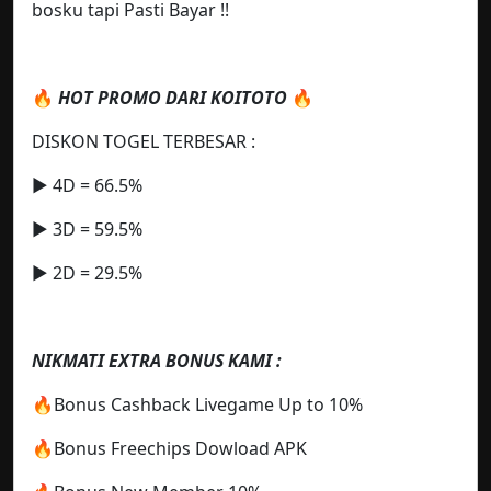
bosku tapi Pasti Bayar !!
🔥
HOT PROMO DARI KOITOTO
🔥
DISKON TOGEL TERBESAR :
▶️ 4D = 66.5%
▶️ 3D = 59.5%
▶️ 2D = 29.5%
NIKMATI EXTRA BONUS KAMI :
🔥Bonus Cashback Livegame Up to 10%
🔥Bonus Freechips Dowload APK