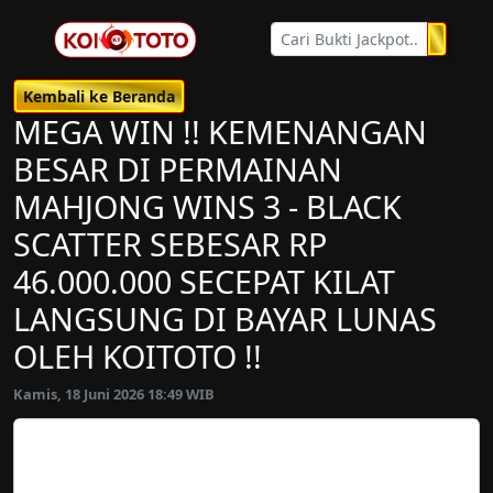
Kembali ke Beranda
MEGA WIN !! KEMENANGAN
BESAR DI PERMAINAN
MAHJONG WINS 3 - BLACK
SCATTER SEBESAR RP
46.000.000 SECEPAT KILAT
LANGSUNG DI BAYAR LUNAS
OLEH KOITOTO !!
Kamis, 18 Juni 2026 18:49 WIB