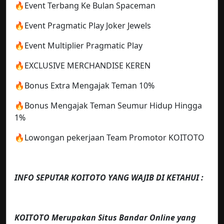
🔥Event Terbang Ke Bulan Spaceman
🔥Event Pragmatic Play Joker Jewels
🔥Event Multiplier Pragmatic Play
🔥EXCLUSIVE MERCHANDISE KEREN
🔥Bonus Extra Mengajak Teman 10%
🔥Bonus Mengajak Teman Seumur Hidup Hingga
1%
🔥Lowongan pekerjaan Team Promotor KOITOTO
INFO SEPUTAR KOITOTO YANG WAJIB DI KETAHUI :
KOITOTO Merupakan Situs Bandar Online yang