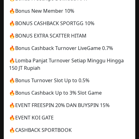
🔥Bonus New Member 10%
🔥BONUS CASHBACK SPORTGG 10%
🔥BONUS EXTRA SCATTER HITAM
🔥Bonus Cashback Turnover LiveGame 0.7%
🔥Lomba Panjat Turnover Setiap Minggu Hingga
150 JT Rupiah
🔥Bonus Turnover Slot Up to 0.5%
🔥Bonus Cashback Up to 3% Slot Game
🔥EVENT FREESPIN 20% DAN BUYSPIN 15%
🔥EVENT KOI GATE
🔥
CASHBACK SPORTBOOK