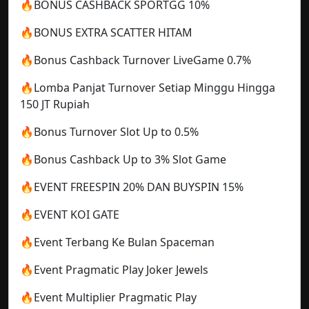
🔥BONUS CASHBACK SPORTGG 10%
🔥BONUS EXTRA SCATTER HITAM
🔥Bonus Cashback Turnover LiveGame 0.7%
🔥Lomba Panjat Turnover Setiap Minggu Hingga
150 JT Rupiah
🔥Bonus Turnover Slot Up to 0.5%
🔥Bonus Cashback Up to 3% Slot Game
🔥EVENT FREESPIN 20% DAN BUYSPIN 15%
🔥EVENT KOI GATE
🔥Event Terbang Ke Bulan Spaceman
🔥Event Pragmatic Play Joker Jewels
🔥Event Multiplier Pragmatic Play