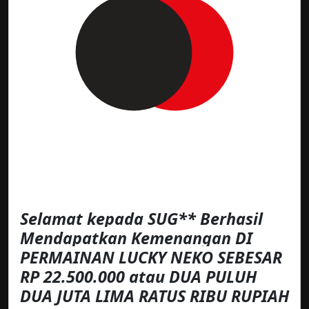
Selamat kepada SUG** Berhasil
Mendapatkan Kemenangan DI
PERMAINAN LUCKY NEKO SEBESAR
RP 22.500.000 atau DUA PULUH
DUA JUTA LIMA RATUS RIBU RUPIAH