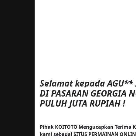
Selamat kepada AGU**
DI PASARAN GEORGIA NG
PULUH JUTA RUPIAH !
Pihak KOITOTO Mengucapkan Terima 
kami sebagai SITUS PERMAINAN ONLI