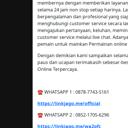
membernya dengan memberikan layanan t
selama 24 jam non stop setiap harinya. L
berpengalaman dan profesional yang sia
menghubungi customer service secara lang
mengajukan pertanyaan, keluhan, meminta
customer service melalui live chat. Ada
pemain untuk mainkan Permainan online 
Dengan demikian kami sampaikan selama
paus dan ucapan terimakasih sebesar-be
Online Terpercaya.
☎️ WHATSAPP 1 : 0878-7743-5161
https://linkjago.me/official
☎️ WHATSAPP 2 : 0852-1705-6296
https://linkjago.me/wa2ofc