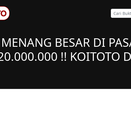
! MENANG BESAR DI PA
20.000.000 !! KOITOTO 