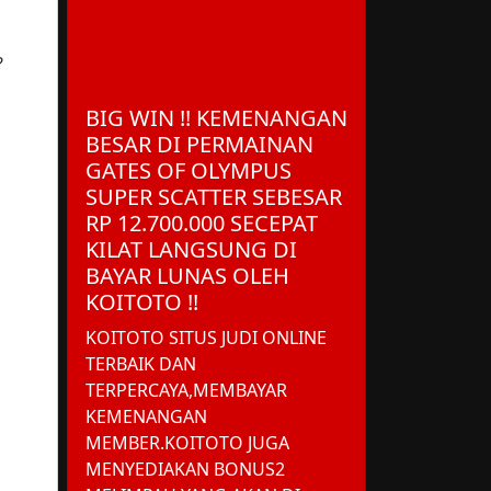
?
BIG WIN !! KEMENANGAN
BESAR DI PERMAINAN
GATES OF OLYMPUS
SUPER SCATTER SEBESAR
RP 12.700.000 SECEPAT
KILAT LANGSUNG DI
BAYAR LUNAS OLEH
KOITOTO !!
KOITOTO SITUS JUDI ONLINE
TERBAIK DAN
TERPERCAYA,MEMBAYAR
KEMENANGAN
MEMBER.KOITOTO JUGA
MENYEDIAKAN BONUS2