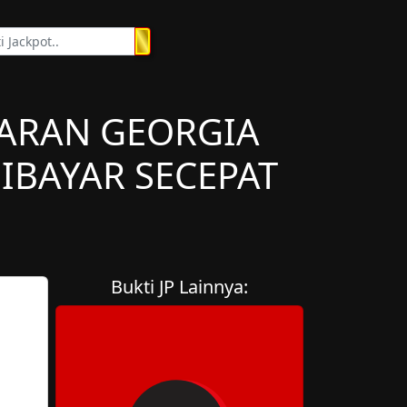
SARAN GEORGIA
DIBAYAR SECEPAT
Bukti JP Lainnya: