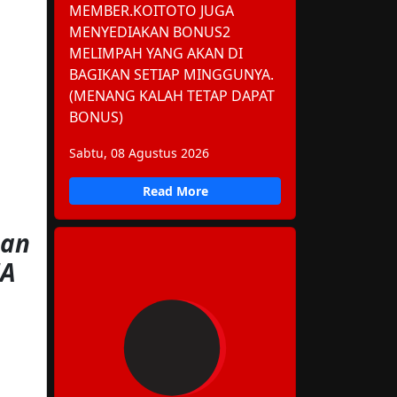
MEMBER.KOITOTO JUGA
MENYEDIAKAN BONUS2
MELIMPAH YANG AKAN DI
BAGIKAN SETIAP MINGGUNYA.
(MENANG KALAH TETAP DAPAT
BONUS)
Sabtu, 08 Agustus 2026
Read More
gan
UA