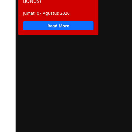
BONUS)
Jumat, 07 Agustus 2026
Read More