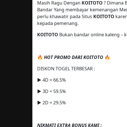
Masih Ragu Dengan
KOITOTO
? Dimana B
Bandar Yang membayar kemenangan Membe
perlu khawatir pada Situs
KOITOTO
karen
kepada pemenang.
KOITOTO
Bukan bandar online kaleng – ka
🔥
HOT PROMO DARI KOITOTO
🔥
DISKON TOGEL TERBESAR :
▶️ 4D = 66.5%
▶️ 3D = 59.5%
▶️ 2D = 29.5%
NIKMATI EXTRA BONUS KAMI :