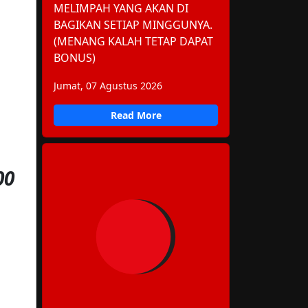
MELIMPAH YANG AKAN DI
BAGIKAN SETIAP MINGGUNYA.
(MENANG KALAH TETAP DAPAT
BONUS)
Jumat, 07 Agustus 2026
Read More
00