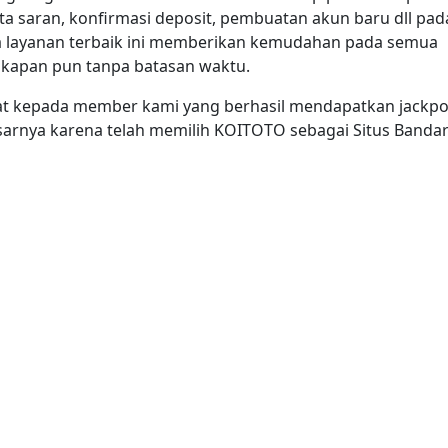
 saran, konfirmasi deposit, pembuatan akun baru dll pad
nya layanan terbaik ini memberikan kemudahan pada semua
kapan pun tanpa batasan waktu.
t kepada member kami yang berhasil mendapatkan jackpo
sarnya karena telah memilih KOITOTO sebagai Situs Banda