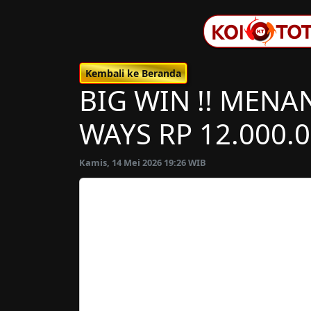
Kembali ke Beranda
BIG WIN !! MEN
WAYS RP 12.000.
Kamis, 14 Mei 2026 19:26 WIB