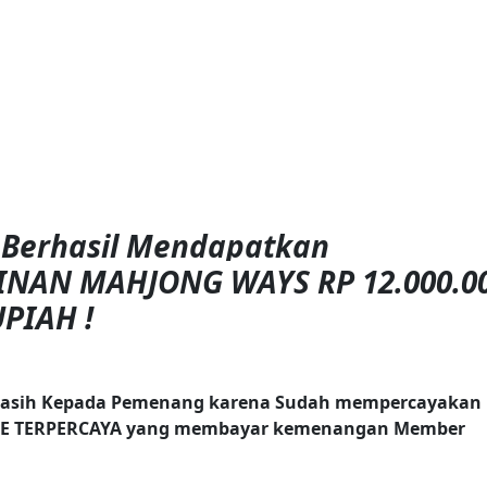
 Berhasil Mendapatkan
NAN MAHJONG WAYS RP 12.000.0
PIAH !
Kasih Kepada Pemenang karena Sudah mempercayakan
NE TERPERCAYA yang membayar kemenangan Member