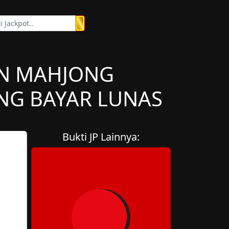
AN MAHJONG
UNG BAYAR LUNAS
Bukti JP Lainnya: