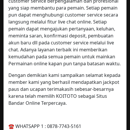
customer service berpengalaman dan profesional
yang siap membantu para pemain. Setiap pemain
pun dapat menghubungi customer service secara
langsung melalui fitur live chat online. Setiap
pemain dapat mengajukan pertanyaan, keluhan,
meminta saran, konfirmasi deposit, pembuatan
akun baru dll pada customer service melalui live
chat. Adanya layanan terbaik ini memberikan
kemudahan pada semua pemain untuk mainkan
Permainan online kapan pun tanpa batasan waktu.
Dengan demikian kami sampaikan selamat kepada
member kami yang berhasil mendapatkan jackpot
paus dan ucapan terimakasih sebesar-besarnya
karena telah memilih KOITOTO sebagai Situs
Bandar Online Terpercaya.
☎️ WHATSAPP 1 : 0878-7743-5161