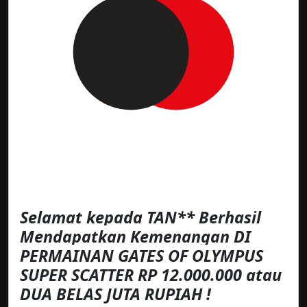
Selamat kepada TAN** Berhasil
Mendapatkan Kemenangan DI
PERMAINAN GATES OF OLYMPUS
SUPER SCATTER RP 12.000.000 atau
DUA BELAS JUTA RUPIAH !